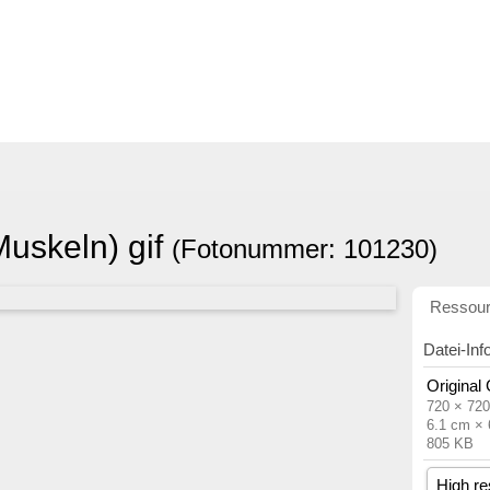
uskeln) gif
(Fotonummer: 101230)
Ressou
Datei-Inf
Original
720 × 720
6.1 cm ×
805 KB