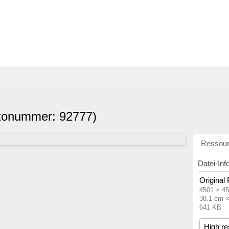
tonummer: 92777)
Ressou
Datei-Inf
Original
4501 × 45
38.1 cm 
641 KB