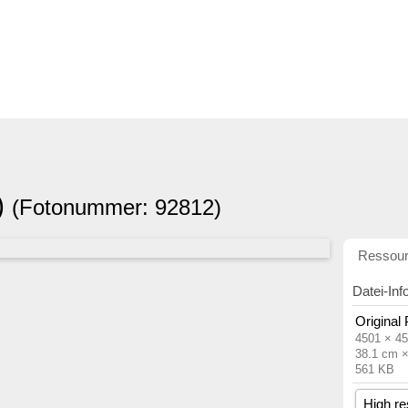
)
(Fotonummer: 92812)
Ressou
Datei-Inf
Original
4501 × 45
38.1 cm 
561 KB