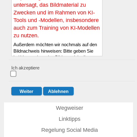
untersagt, das Bildmaterial zu
Zwecken und im Rahmen von KI-
Tools und -Modellen, insbesondere
auch zum Training von KI-Modellen
zu nutzen.
Außerdem möchten wir nochmals auf den
Bildnachweis hinweisen: Bitte geben Sie
bei Verwendung des Bildmaterials die
Quelle LSB NRW e.V. sowie den in der
Ich akzeptiere
Bilddatenbank genannten Namen des*der
Fotograf*in wie folgt an: :
© LSB NRW /
Name des*der Fotograf*in
.
Der Quellennachweis muss entweder
direkt auf dem oder an dem Bild bzw. in
unmittelbarer Nähe zum Bild erfolgen, mit
Wegweiser
einer eindeutigen Zuordnung. Diese Pflicht
Linktipps
zur Quellenangabe gilt auch dann, wenn
das Bild bearbeitet wurde.
Regelung Social Media