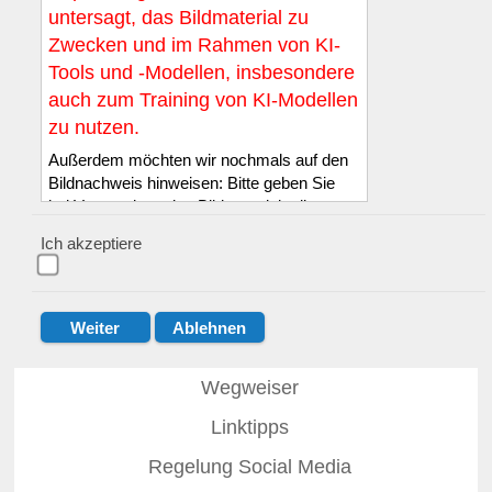
untersagt, das Bildmaterial zu
Zwecken und im Rahmen von KI-
Tools und -Modellen, insbesondere
auch zum Training von KI-Modellen
zu nutzen.
Außerdem möchten wir nochmals auf den
Bildnachweis hinweisen: Bitte geben Sie
bei Verwendung des Bildmaterials die
Quelle LSB NRW e.V. sowie den in der
Ich akzeptiere
Bilddatenbank genannten Namen des*der
Fotograf*in wie folgt an: :
© LSB NRW /
Name des*der Fotograf*in
.
Der Quellennachweis muss entweder
direkt auf dem oder an dem Bild bzw. in
unmittelbarer Nähe zum Bild erfolgen, mit
Wegweiser
einer eindeutigen Zuordnung. Diese Pflicht
Linktipps
zur Quellenangabe gilt auch dann, wenn
das Bild bearbeitet wurde.
Regelung Social Media