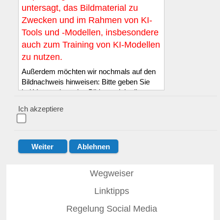
untersagt, das Bildmaterial zu
Zwecken und im Rahmen von KI-
Tools und -Modellen, insbesondere
auch zum Training von KI-Modellen
zu nutzen.
Außerdem möchten wir nochmals auf den
Bildnachweis hinweisen: Bitte geben Sie
bei Verwendung des Bildmaterials die
Quelle LSB NRW e.V. sowie den in der
Ich akzeptiere
Bilddatenbank genannten Namen des*der
Fotograf*in wie folgt an: :
© LSB NRW /
Name des*der Fotograf*in
.
Der Quellennachweis muss entweder
direkt auf dem oder an dem Bild bzw. in
unmittelbarer Nähe zum Bild erfolgen, mit
Wegweiser
einer eindeutigen Zuordnung. Diese Pflicht
Linktipps
zur Quellenangabe gilt auch dann, wenn
das Bild bearbeitet wurde.
Regelung Social Media