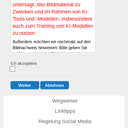
untersagt, das Bildmaterial zu
Zwecken und im Rahmen von KI-
Tools und -Modellen, insbesondere
auch zum Training von KI-Modellen
zu nutzen.
Außerdem möchten wir nochmals auf den
Bildnachweis hinweisen: Bitte geben Sie
bei Verwendung des Bildmaterials die
Quelle LSB NRW e.V. sowie den in der
Ich akzeptiere
Bilddatenbank genannten Namen des*der
Fotograf*in wie folgt an: :
© LSB NRW /
Name des*der Fotograf*in
.
Der Quellennachweis muss entweder
direkt auf dem oder an dem Bild bzw. in
unmittelbarer Nähe zum Bild erfolgen, mit
Wegweiser
einer eindeutigen Zuordnung. Diese Pflicht
Linktipps
zur Quellenangabe gilt auch dann, wenn
das Bild bearbeitet wurde.
Regelung Social Media