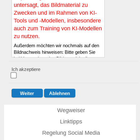
untersagt, das Bildmaterial zu
Zwecken und im Rahmen von KI-
Tools und -Modellen, insbesondere
auch zum Training von KI-Modellen
zu nutzen.
Außerdem möchten wir nochmals auf den
Bildnachweis hinweisen: Bitte geben Sie
bei Verwendung des Bildmaterials die
Quelle LSB NRW e.V. sowie den in der
Ich akzeptiere
Bilddatenbank genannten Namen des*der
Fotograf*in wie folgt an: :
© LSB NRW /
Name des*der Fotograf*in
.
Der Quellennachweis muss entweder
direkt auf dem oder an dem Bild bzw. in
unmittelbarer Nähe zum Bild erfolgen, mit
Wegweiser
einer eindeutigen Zuordnung. Diese Pflicht
Linktipps
zur Quellenangabe gilt auch dann, wenn
das Bild bearbeitet wurde.
Regelung Social Media