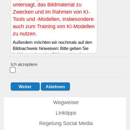
untersagt, das Bildmaterial zu
Zwecken und im Rahmen von KI-
Tools und -Modellen, insbesondere
auch zum Training von KI-Modellen
zu nutzen.
Außerdem möchten wir nochmals auf den
Bildnachweis hinweisen: Bitte geben Sie
bei Verwendung des Bildmaterials die
Quelle LSB NRW e.V. sowie den in der
Ich akzeptiere
Bilddatenbank genannten Namen des*der
Fotograf*in wie folgt an: :
© LSB NRW /
Name des*der Fotograf*in
.
Der Quellennachweis muss entweder
direkt auf dem oder an dem Bild bzw. in
unmittelbarer Nähe zum Bild erfolgen, mit
Wegweiser
einer eindeutigen Zuordnung. Diese Pflicht
Linktipps
zur Quellenangabe gilt auch dann, wenn
das Bild bearbeitet wurde.
Regelung Social Media