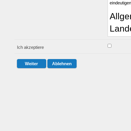
eindeutigen
Allge
Lande
Präambel
Ich akzeptiere
Der Landes
Dachverban
knapp 17.4
Kreissportb
und/oder V
Zwecken un
I. Geltung
Die nachfo
Ausfüllen 
diesen Nut