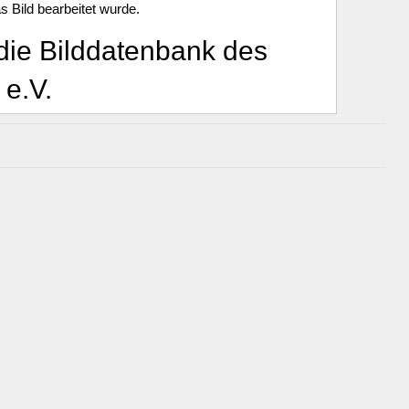
s Bild bearbeitet wurde.
die Bilddatenbank des
e.V.
55 Duisburg, (nachfolgend LSB NRW) ist der
tleister seiner Mitgliedsorganisationen sowie der
ortvereinen, Sportverbänden und Stadt- und
ie es registrierten Nutzern ermöglicht, nach Fotos
hieren, sich diese anzusehen und zu bestimmten
ür die Nutzung der Bilddatenbank des LSB NRW. Mit
„Nutzungsbedingungen akzeptieren“ stimmt der Nutzer
d verstanden zu haben.