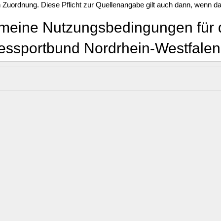
 Zuordnung. Diese Pflicht zur Quellenangabe gilt auch dann, wenn da
meine Nutzungsbedingungen für 
ssportbund Nordrhein-Westfalen 
sportbund Nordrhein-Westfalen e.V., Friedrich-Alfred-Allee 25, 470
d des gemeinnützigen Sports in NRW. Er versteht sich auch als Diens
50 Sportvereine in NRW. Zu diesem Zweck stellt er insbesondere Sp
ünden in NRW sowie Journalisten eine Bilddatenbank zur Verfügung, d
ideos (nachfolgend Bildmaterial) aus der Welt des Sports zu recherc
entgeltlich zu nutzen.
sbereich
lgenden Allgemeinen Nutzungsbedingungen regeln die Bedingungen f
des Online-Registrierungsformulars und durch Anklicken des Feldes 
zungsbedingungen ausdrücklich zu und erkennt an, diese gelesen un