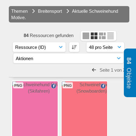
Themen
Breitensport
Aktuelle Schweinehund
Motive.
84
Ressourcen gefunden
84
Objekte
Seite 1 von 2
PNG
PNG