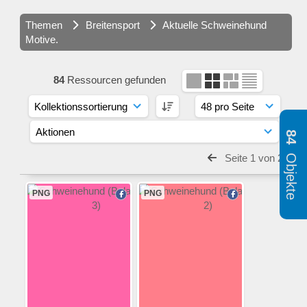
Themen
Breitensport
Aktuelle Schweinehund
Motive.
84
Ressourcen gefunden
84
Objekte
Seite 1 von 2
PNG
PNG