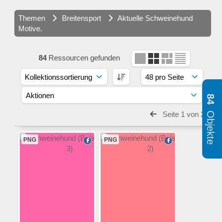
Themen
Breitensport
Aktuelle Schweinehund
Motive.
84
Ressourcen gefunden
84
Objekte
Seite 1 von 2
PNG
PNG