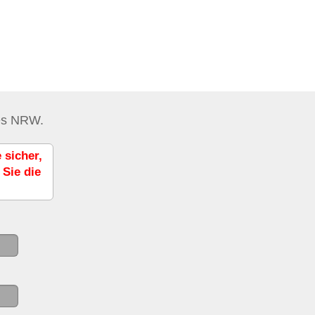
des NRW.
 sicher,
 Sie die