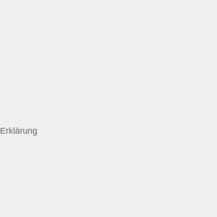
Erklärung zur Barrierefreiheit
ANB
LSB NRW